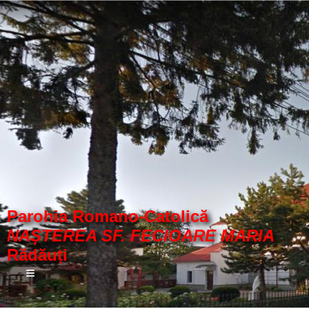
Parohia Romano-Catolică
NAȘTEREA SF. FECIOARE MARIA
Rădăuți
≡