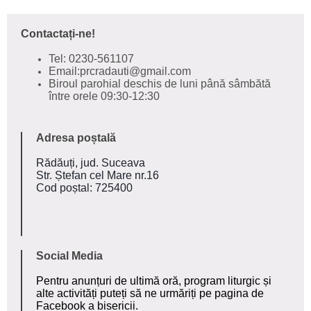
Contactați-ne!
Tel: 0230-561107
Email:prcradauti@gmail.com
Biroul parohial deschis de luni până sâmbătă
între orele 09:30-12:30
Adresa poștală
Rădăuți, jud. Suceava
Str. Ștefan cel Mare nr.16
Cod poștal: 725400
Social Media
Pentru anunțuri de ultimă oră, program liturgic și
alte activități puteți să ne urmăriți pe pagina de
Facebook a bisericii
.