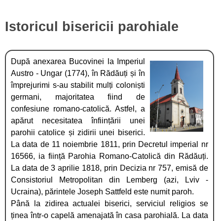
Istoricul bisericii parohiale
După anexarea Bucovinei la Imperiul
Austro - Ungar (1774), în Rădăuți și în
împrejurimi s-au stabilit mulți coloniști
germani, majoritatea fiind de
confesiune romano-catolică. Astfel, a
apărut necesitatea înființării unei
parohii catolice și zidirii unei biserici.
La data de 11 noiembrie 1811, prin Decretul imperial nr
16566, ia ființă Parohia Romano-Catolică din Rădăuți.
La data de 3 aprilie 1818, prin Decizia nr 757, emisă de
Consistoriul Metropolitan din Lemberg (azi, Lviv -
Ucraina), părintele Joseph Sattfeld este numit paroh.
Până la zidirea actualei biserici, serviciul religios se
ținea într-o capelă amenajată în casa parohială. La data