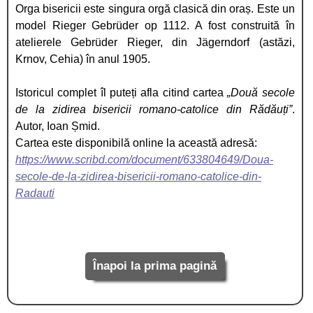
Orga bisericii este singura orgă clasică din oraș. Este un
model Rieger Gebrüder op 1112. A fost construită în
atelierele Gebrüder Rieger, din Jägerndorf (astăzi,
Krnov, Cehia) în anul 1905.
Istoricul complet îl puteți afla citind cartea
„Două secole
de la zidirea bisericii romano-catolice din Rădăuți”
.
Autor, Ioan Șmid.
Cartea este disponibilă online la această adresă:
https://www.scribd.com/document/633804649/Doua-
secole-de-la-zidirea-bisericii-romano-catolice-din-
Radauti
Înapoi la prima pagină