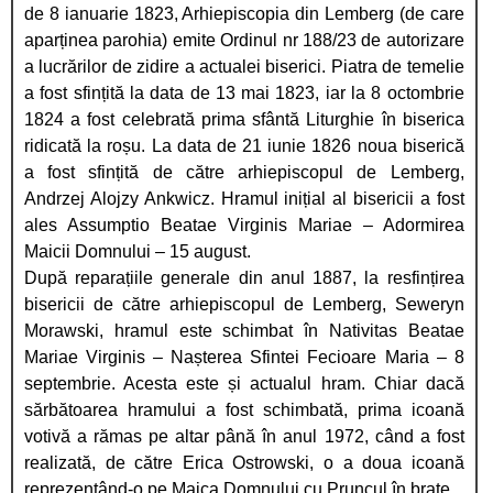
de 8 ianuarie 1823, Arhiepiscopia din Lemberg (de care
aparținea parohia) emite Ordinul nr 188/23 de autorizare
a lucrărilor de zidire a actualei biserici. Piatra de temelie
a fost sfințită la data de 13 mai 1823, iar la 8 octombrie
1824 a fost celebrată prima sfântă Liturghie în biserica
ridicată la roșu. La data de 21 iunie 1826 noua biserică
a fost sfințită de către arhiepiscopul de Lemberg,
Andrzej Alojzy Ankwicz. Hramul inițial al bisericii a fost
ales Assumptio Beatae Virginis Mariae – Adormirea
Maicii Domnului – 15 august.
După reparațiile generale din anul 1887, la resfințirea
bisericii de către arhiepiscopul de Lemberg, Seweryn
Morawski, hramul este schimbat în Nativitas Beatae
Mariae Virginis – Nașterea Sfintei Fecioare Maria – 8
septembrie. Acesta este și actualul hram. Chiar dacă
sărbătoarea hramului a fost schimbată, prima icoană
votivă a rămas pe altar până în anul 1972, când a fost
realizată, de către Erica Ostrowski, o a doua icoană
reprezentând-o pe Maica Domnului cu Pruncul în brațe.