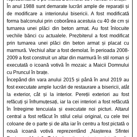
În anul 1988 sunt demarate lucrări ample de reparații și
de modificare a interiorului bisericii. A fost modificată
forma balconului prin coborârea acestuia cu 40 de cm și
turnarea unei plăci din beton armat. Au fost înlocuite
vechile bănci cu actualele. Prezbiterul a fost modificat
prin turnarea unei plăci din beton armat și placat cu
marmură. Vechiul altar a fost demolat. În perioada 2008-
2009 a fost construit un altar din marmură în stil roman și
executată o icoană votivă în mozaic a Maicii Domnului
cu Pruncul în brațe.
Începând din vara anului 2015 și până în anul 2019 au
fost executate ample lucrări de restaurare a bisericii, atât
la exterior, cât și la interior. Pereții exteriori au fost
refăcuți și înfrumuțesați, iar la cei interiori a fost refăcută
în întregime tencuiala și executate noi picturi. Altarul
central a fost refăcut în stilul celui original, cu cele trei
coloane de o parte și de alta iar în centru a fost pictată o
nouă icoană votivă reprezentând „Nașterea Sfintei