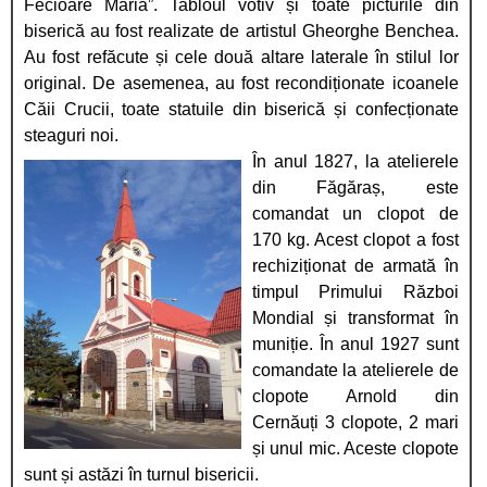
Fecioare Maria”. Tabloul votiv și toate picturile din
biserică au fost realizate de artistul Gheorghe Benchea.
Au fost refăcute și cele două altare laterale în stilul lor
original. De asemenea, au fost recondiționate icoanele
Căii Crucii, toate statuile din biserică și confecționate
steaguri noi.
În anul 1827, la atelierele
din Făgăraș, este
comandat un clopot de
170 kg. Acest clopot a fost
rechiziționat de armată în
timpul Primului Război
Mondial și transformat în
muniție. În anul 1927 sunt
comandate la atelierele de
clopote Arnold din
Cernăuți 3 clopote, 2 mari
și unul mic. Aceste clopote
sunt și astăzi în turnul bisericii.